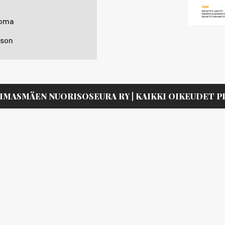
uoma
tson
HMASMÄEN NUORISOSEURA RY | KAIKKI OIKEUDET 