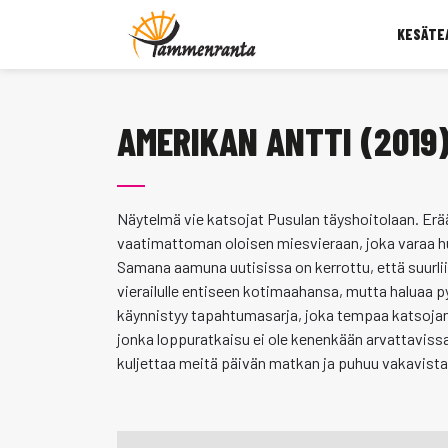
KESÄTE
AMERIKAN ANTTI (2019
Näytelmä vie katsojat Pusulan täyshoitolaan. Erä
vaatimattoman oloisen miesvieraan, joka varaa h
Samana aamuna uutisissa on kerrottu, että suurlii
vierailulle entiseen kotimaahansa, mutta haluaa
käynnistyy tapahtumasarja, joka tempaa katsoj
jonka loppuratkaisu ei ole kenenkään arvattaviss
kuljettaa meitä päivän matkan ja puhuu vakavista