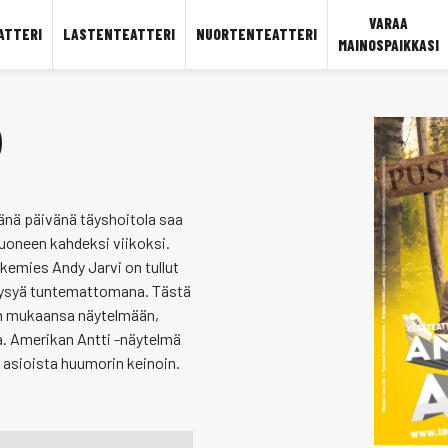
VARAA
ATTERI
LASTENTEATTERI
NUORTENTEATTERI
MAINOSPAIKKASI
)
änä päivänä täyshoitola saa
uoneen kahdeksi viikoksi.
kemies Andy Jarvi on tullut
 pysyä tuntemattomana. Tästä
an mukaansa näytelmään,
a. Amerikan Antti -näytelmä
 asioista huumorin keinoin.