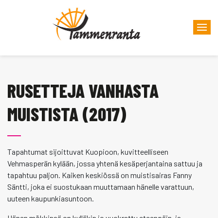
RUSETTEJA VANHASTA
MUISTISTA (2017)
Tapahtumat sijoittuvat Kuopioon, kuvitteelliseen
Vehmasperän kylään, jossa yhtenä kesäperjantaina sattuu ja
tapahtuu paljon. Kaiken keskiössä on muistisairas Fanny
Säntti, joka ei suostukaan muuttamaan hänelle varattuun,
uuteen kaupunkiasuntoon.
Hänen mökkinsä on kylläkin jo vuokrattu eteenpäin, ja