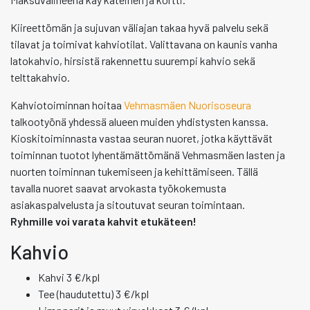
Kiireettömän ja sujuvan väliajan takaa hyvä palvelu sekä
tilavat ja toimivat kahviotilat. Valittavana on kaunis vanha
latokahvio, hirsistä rakennettu suurempi kahvio sekä
telttakahvio.
Kahviotoiminnan hoitaa
Vehmasmäen Nuorisoseura
talkootyönä yhdessä alueen muiden yhdistysten kanssa.
Kioskitoiminnasta vastaa seuran nuoret, jotka käyttävät
toiminnan tuotot lyhentämättömänä Vehmasmäen lasten ja
nuorten toiminnan tukemiseen ja kehittämiseen. Tällä
tavalla nuoret saavat arvokasta työkokemusta
asiakaspalvelusta ja sitoutuvat seuran toimintaan.
Ryhmille voi varata kahvit etukäteen!
Kahvio
Kahvi 3 €/kpl
Tee (haudutettu) 3 €/kpl