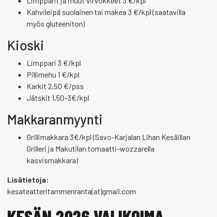
Limpparit ja muut virvokkeet 3 €/kpl
Kahvileipä suolainen tai makea 3 €/kpl (saatavilla
myös gluteeniton)
Kioski
Limppari 3 €/kpl
Pillimehu 1 €/kpl
Karkit 2,50 €/pss
Jätskit 1,50-3€/kpl
Makkaranmyynti
Grillimakkara 3€/kpl (Savo-Karjalan Lihan Kesäillan
Grilleri ja Makutilan tomaatti-wozzarella
kasvismakkara)
Lisätietoja:
kesateatteritammenranta(at)gmail.com
KESÄN 2026 VALIKOIMA