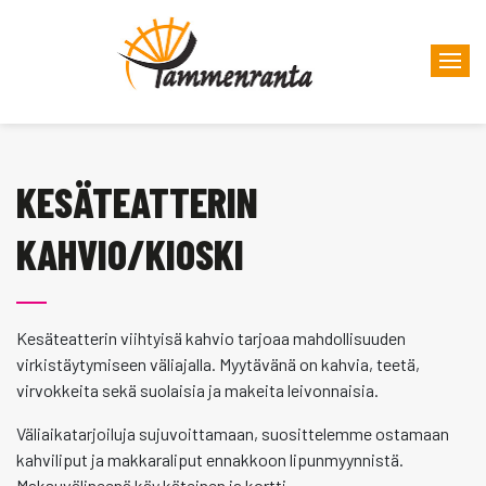
KESÄTEATTERIN
KAHVIO/KIOSKI
Kesäteatterin viihtyisä kahvio tarjoaa mahdollisuuden
virkistäytymiseen väliajalla. Myytävänä on kahvia, teetä,
virvokkeita sekä suolaisia ja makeita leivonnaisia.
Väliaikatarjoiluja sujuvoittamaan, suosittelemme ostamaan
kahviliput ja makkaraliput ennakkoon lipunmyynnistä.
Maksuvälineenä käy käteinen ja kortti.